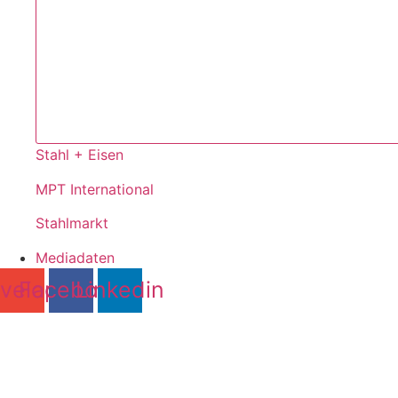
Stahl + Eisen
MPT International
Stahlmarkt
Mediadaten
velope
Facebook
Linkedin