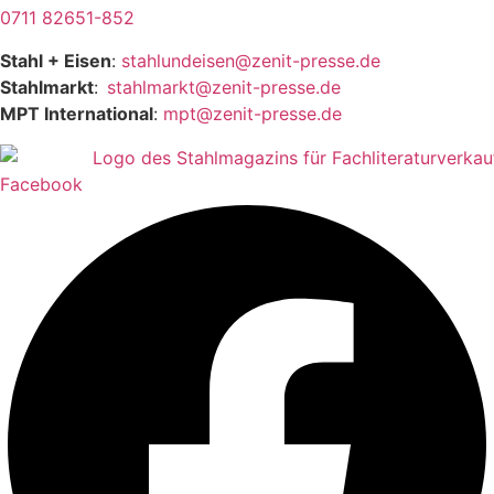
0711 82651-852
Stahl + Eisen
:
stahlundeisen@zenit-presse.de
Stahlmarkt
:
stahlmarkt@zenit-presse.de
MPT International
:
mpt@zenit-presse.de
Facebook