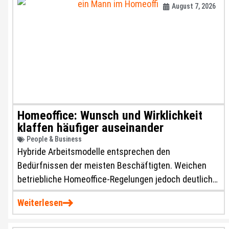
August 7, 2026
Homeoffice: Wunsch und Wirklichkeit
klaffen häufiger auseinander
People & Business
Hybride Arbeitsmodelle entsprechen den
Bedürfnissen der meisten Beschäftigten. Weichen
betriebliche Homeoffice-Regelungen jedoch deutlich
von den eigenen Wünschen ab, steigen Stress,
Weiterlesen
gesundheitliche Belastungen und die Unzufriedenheit.