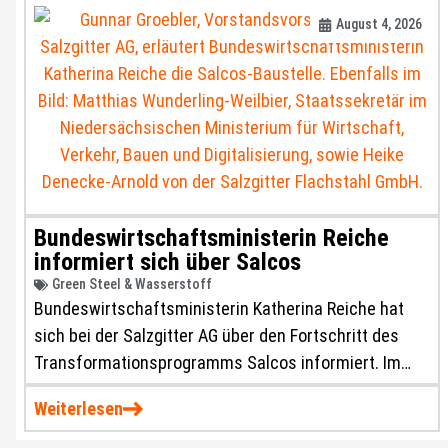
August 4, 2026
Bundeswirtschaftsministerin Reiche
informiert sich über Salcos
Green Steel & Wasserstoff
Bundeswirtschaftsministerin Katherina Reiche hat
sich bei der Salzgitter AG über den Fortschritt des
Transformationsprogramms Salcos informiert. Im
Mittelpunkt ihres Besuchs standen die Baustelle für
Weiterlesen
die CO₂-arme Stahlerzeugung und der Stand des
Großprojekts.