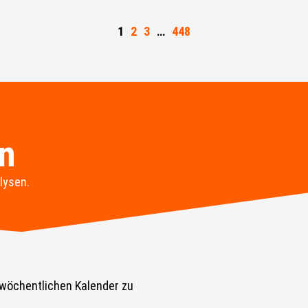
1
2
3
…
448
en
lysen.
 wöchentlichen Kalender zu