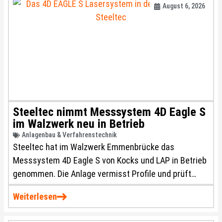
August 6, 2026
Steeltec nimmt Messsystem 4D Eagle S
im Walzwerk neu in Betrieb
Anlagenbau & Verfahrenstechnik
Steeltec hat im Walzwerk Emmenbrücke das
Messsystem 4D Eagle S von Kocks und LAP in Betrieb
genommen. Die Anlage vermisst Profile und prüft
Oberflächen von Rund- und Sechskantmaterial
Weiterlesen
während des Walzprozesses in Echtzeit.