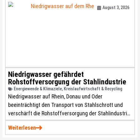
August 3, 2026
Niedrigwasser gefährdet
Rohstoffversorgung der Stahlindustrie
Energiewende & Klimaziele
,
Kreislaufwirtschaft & Recycling
Niedrigwasser auf Rhein, Donau und Oder
beeinträchtigt den Transport von Stahlschrott und
verschärft die Rohstoffversorgung der Stahlindustrie.
Branchenverbände warnen vor steigenden
Weiterlesen
Logistikkosten und fordern ein schnelleres Handeln
der Politik.