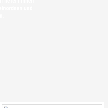
n liefert Ihnen
 einordnen und
n.