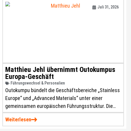
Juli 31, 2026
Matthieu Jehl übernimmt Outokumpus
Europa-Geschäft
Führungswechsel & Personalien
Outokumpu bündelt die Geschäftsbereiche „Stainless
Europe“ und „Advanced Materials“ unter einer
gemeinsamen europäischen Führungsstruktur. Die
Leitung des neu aufgestellten Europa-Geschäfts
Weiterlesen
übernimmt Matthieu Jehl, der zuvor mehrere
Führungspositionen bei ArcelorMittal innehatte.