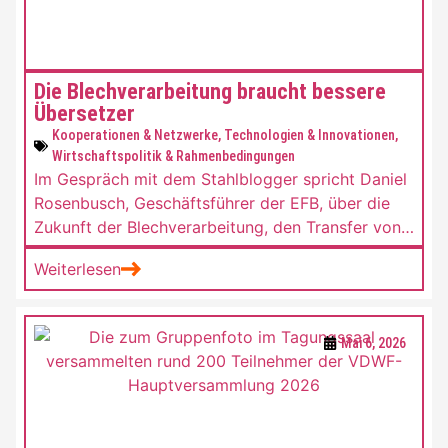
Die Blechverarbeitung braucht bessere
Übersetzer
Kooperationen & Netzwerke
,
Technologien & Innovationen
,
Wirtschaftspolitik & Rahmenbedingungen
Im Gespräch mit dem Stahlblogger spricht Daniel
Rosenbusch, Geschäftsführer der EFB, über die
Zukunft der Blechverarbeitung, den Transfer von
Forschung in die industrielle Praxis, Künstliche
Weiterlesen
Intelligenz, Werkstoffe, Fachkräfte und die
Wettbewerbsfähigkeit des Standorts
Deutschland.
Mai 6, 2026