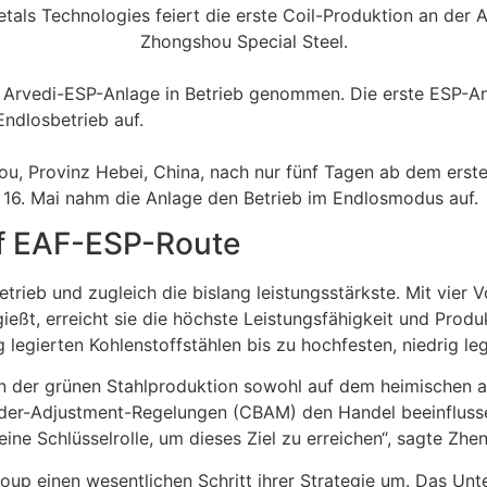
te Arvedi-ESP-Anlage in Betrieb genommen. Die erste ESP-A
ndlosbetrieb auf.
ou, Provinz Hebei, China, nach nur fünf Tagen ab dem erst
 16. Mai nahm die Anlage den Betrieb im Endlosmodus auf.
uf EAF-ESP-Route
etrieb und zugleich die bislang leistungsstärkste. Mit vier 
eßt, erreicht sie die höchste Leistungsfähigkeit und Produkti
legierten Kohlenstoffstählen bis zu hochfesten, niedrig leg
r in der grünen Stahlproduktion sowohl auf dem heimischen a
rder-Adjustment-Regelungen (CBAM) den Handel beeinflusse
 eine Schlüsselrolle, um dieses Ziel zu erreichen“, sagte Z
oup einen wesentlichen Schritt ihrer Strategie um. Das Un