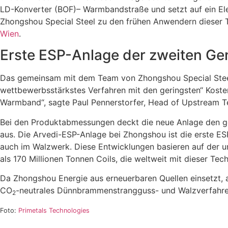
LD-Konverter (BOF)– Warmbandstraße und setzt auf ein Ele
Zhongshou Special Steel zu den frühen Anwendern dieser Te
Wien
.
Erste ESP-Anlage der zweiten Gen
Das gemeinsam mit dem Team von Zhongshou Special Steel e
wettbewerbsstärkstes Verfahren mit den geringsten“ Kosten
Warmband“, sagte Paul Pennerstorfer, Head of Upstream Te
Bei den Produktabmessungen deckt die neue Anlage den ges
aus. Die Arvedi-ESP-Anlage bei Zhongshou ist die erste ESP
auch im Walzwerk. Diese Entwicklungen basieren auf der u
als 170 Millionen Tonnen Coils, die weltweit mit dieser Te
Da Zhongshou Energie aus erneuerbaren Quellen einsetzt, 
CO
-neutrales Dünnbrammenstrangguss- und Walzverfahren. 
2
Foto:
Primetals Technologies