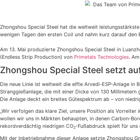
Zhongshou Special Steel hat die weltweit leistungsstärks
wenigen Tagen den ersten Coil und nahm kurz darauf den E
Am 13. Mai produzierte Zhongshou Special Steel in Luanzh
(Endless Strip Production) von
Primetals Technologies
. Am
Zhongshou Special Steel setzt a
Die neue Linie ist weltweit die elfte Arvedi-ESP-Anlage in B
Stranggießanlage, die mit einer Dicke von 130 Millimetern gi
Die Anlage deckt ein breites Gütespektrum ab – von niedrig 
„Wir verfolgen das klare Ziel, unsere Position als Vorreite
wollen wir uns in Märkten behaupten, in denen Carbon-Bo
rekordverdächtig niedrigen CO
-Fußabdruck spielt für uns
2
Mit der Inbetriebnahme dieser Anlage setzte Zhongshou Gr