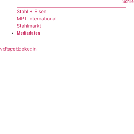
Schlie
Stahl + Eisen
MPT International
Stahlmarkt
Mediadaten
velope
Facebook
Linkedin