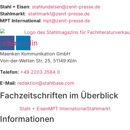
Stahl + Eisen
:
stahlundeisen@zenit-presse.de
Stahlmarkt
:
stahlmarkt@zenit-presse.de
MPT International
:
mpt@zenit-presse.de
cebook
Linkedin
Maenken Kommunikation GmbH
Von-der-Wetten Str. 25, 51149 Köln
Telefon:
+49 2203 3584 0
E-Mail:
redaktion@stahlbase.com
Fachzeitschriften im Überblick
Stahl + Eisen
MPT International
Stahlmarkt
Informationen