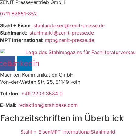
ZENIT Pressevertrieb GmbH
0711 82651-852
Stahl + Eisen
:
stahlundeisen@zenit-presse.de
Stahlmarkt
:
stahlmarkt@zenit-presse.de
MPT International
:
mpt@zenit-presse.de
cebook
Linkedin
Maenken Kommunikation GmbH
Von-der-Wetten Str. 25, 51149 Köln
Telefon:
+49 2203 3584 0
E-Mail:
redaktion@stahlbase.com
Fachzeitschriften im Überblick
Stahl + Eisen
MPT International
Stahlmarkt