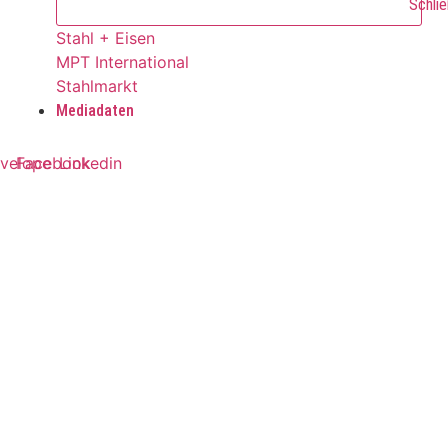
Schlie
Stahl + Eisen
MPT International
Stahlmarkt
Mediadaten
velope
Facebook
Linkedin