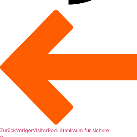
Zurück
Voriger
VisitorPod: Stahlraum für sichere