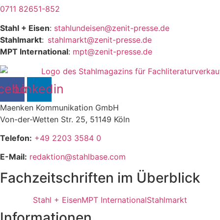
0711 82651-852
Stahl + Eisen
:
stahlundeisen@zenit-presse.de
Stahlmarkt
:
stahlmarkt@zenit-presse.de
MPT International
:
mpt@zenit-presse.de
cebook
Linkedin
Maenken Kommunikation GmbH
Von-der-Wetten Str. 25, 51149 Köln
Telefon:
+49 2203 3584 0
E-Mail:
redaktion@stahlbase.com
Fachzeitschriften im Überblick
Stahl + Eisen
MPT International
Stahlmarkt
Informationen