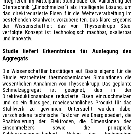
integrieren. Im Mittelpunkt stand dabei die Validierung der
Ofentechnik („Einschmelzer“) als intelligente Lösung, um
das direktreduzierte Eisen für die Weiterverarbeitung im
bestehenden Stahlwerk vorzubereiten. Das klare Ergebnis
der Wissenschaftler: das von Thyssenkrupp Steel
verfolgte Konzept ist technologisch machbar, skalierbar
und innovativ.
Studie liefert Erkenntnisse für Auslegung des
Aggregats
Die Wissenschaftler bestätigen auf Basis eigens für die
Studie erarbeiteter thermochemischer Simulationen die
wesentlichen Annahmen von Thyssenkrupp: Das geplante
Schmelzaggregat ist geeignet, das in der
Direktreduktionsanlage reduzierte Eisen einzuschmelzen
und so ein flüssiges, roheisenähnliches Produkt für das
Stahlwerk zu gewinnen. Untersucht wurden dabei
verschiedene technische Faktoren wie Energiebedarf, die
Positionierung der Elektroden, die Dimensionen des
Einschmelzers sowie die prinzipielle
Schlackenverwertbarkeit. Neben der technischen