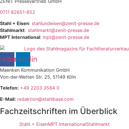
ZENIT Pressevertrieb GmbH
0711 82651-852
Stahl + Eisen
:
stahlundeisen@zenit-presse.de
Stahlmarkt
:
stahlmarkt@zenit-presse.de
MPT International
:
mpt@zenit-presse.de
cebook
Linkedin
Maenken Kommunikation GmbH
Von-der-Wetten Str. 25, 51149 Köln
Telefon:
+49 2203 3584 0
E-Mail:
redaktion@stahlbase.com
Fachzeitschriften im Überblick
Stahl + Eisen
MPT International
Stahlmarkt