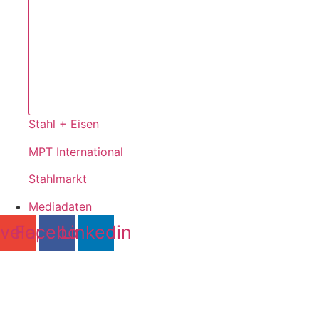
Stahl + Eisen
MPT International
Stahlmarkt
Mediadaten
velope
Facebook
Linkedin