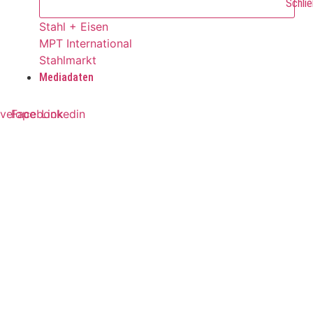
Schlie
Stahl + Eisen
MPT International
Stahlmarkt
Mediadaten
velope
Facebook
Linkedin