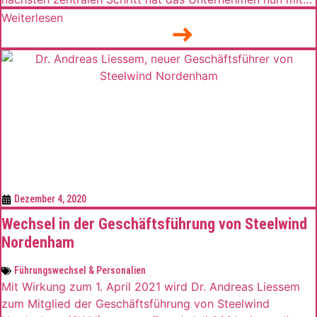
der Unfirmierung der RSC Röhrenhandel GmbH in Hoberg
Weiterlesen
& Driesch Processing GmbH gemacht. Mit der Maßnahme
will Hoberg & Driesch seinen Marktanteil im Bereich der
Rohrbearbeitung erhöhen. „Mit der 2018 erfolgten
Akquisition der […]
Dezember 4, 2020
Wechsel in der Geschäftsführung von Steelwind
Nordenham
Führungswechsel & Personalien
Mit Wirkung zum 1. April 2021 wird Dr. Andreas Liessem
zum Mitglied der Geschäftsführung von Steelwind