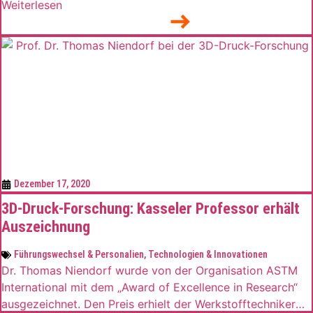
zum künftigen CEO ernannt. Frank Koch, 48, begann seine
Weiterlesen
berufliche Laufbahn 1991 mit einer Ausbildung zum
Industriekaufmann in der Stahlsparte von Thyssenkrupp.
Beim Einsatz in verschiedenen Stationen des
Industriekonzerns war er […]
Dezember 17, 2020
3D-Druck-Forschung: Kasseler Professor erhält
Auszeichnung
Führungswechsel & Personalien
,
Technologien & Innovationen
Dr. Thomas Niendorf wurde von der Organisation ASTM
International mit dem „Award of Excellence in Research“
ausgezeichnet. Den Preis erhielt der Werkstofftechniker