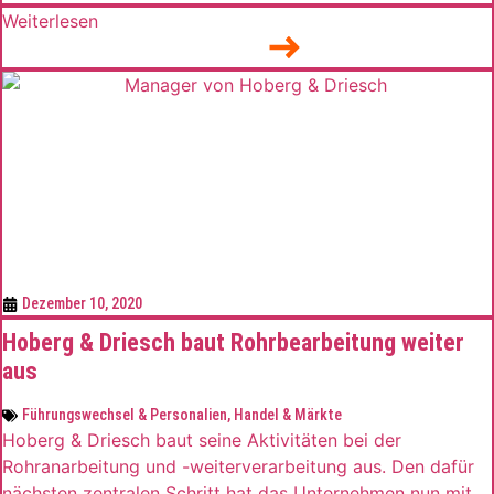
diesem Rahmen untersucht der 37-jährige Gieß- und
Weiterlesen
Formgebungsprozesse und greift dabei auf die
numerische Modellierung mittels CFD-Simulation zurück.
Aktuelle Forschungsgebiete Szuckis sind unter anderem
die Modellierung der Herstellung von Metallmatrix-
Verbundwerkstoffen sowie die Entwicklung von
industriellen […]
Dezember 10, 2020
Hoberg & Driesch baut Rohrbearbeitung weiter
aus
Führungswechsel & Personalien
,
Handel & Märkte
Hoberg & Driesch baut seine Aktivitäten bei der
Rohranarbeitung und -weiterverarbeitung aus. Den dafür
nächsten zentralen Schritt hat das Unternehmen nun mit