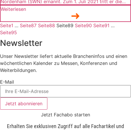
Nordenham (SWN) ernannt. Zum 1. Juli 2021 tritt er die
Nachfolge von Dr. Ralf Hubo (62) an, der in den
Weiterlesen
Ruhestand geht. Steelwind Nordenham ist eine 100%-ige
Tochtergesellschaft der AG der Dillinger Hüttenwerke
Seite
1
…
Seite
87
Seite
88
Seite
89
Seite
90
Seite
91
…
(Dillinger). Liessem (56) ist Ingenieur der […]
Seite
95
Newsletter
Unser Newsletter liefert aktuelle Brancheninfos und einen
wöchentlichen Kalender zu Messen, Konferenzen und
Weiterbildungen.
E-Mail
Jetzt abonnieren
Jetzt Fachabo starten
Erhalten Sie exklusiven Zugriff auf alle Fachartikel und