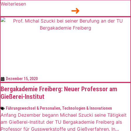
für seine Forschung zum 3D-Druck von Metallen. Ende
Weiterlesen
November fand eine der größten internationalen
Tagungen zum Thema Additive Fertigung statt – die
„ASTM International Conference on Additive
Manufacturing“ (ASTM ICAM 2020). Auf dieser […]
Dezember 15, 2020
Bergakademie Freiberg: Neuer Professor am
Gießerei-Institut
Führungswechsel & Personalien
,
Technologien & Innovationen
Anfang Dezember begann Michael Szucki seine Tätigkeit
am Gießerei-Institut der TU Bergakademie Freiberg als
Professor für Gusswerkstoffe und Gießverfahren. In