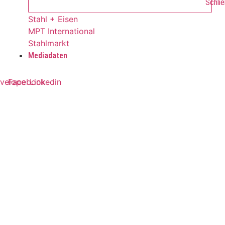
Schlie
Stahl + Eisen
MPT International
Stahlmarkt
Mediadaten
velope
Facebook
Linkedin