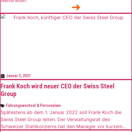
Weiterlesen
Buchner (60) war bis September 2020 Vorstandsmitglied
der Daimler Truck AG, wo er den Bereich Mercedes-Benz
Lkw verantwortete. Der Manager studierte
Wirtschaftsingenieurswesen an der Hochschule Esslingen
[…]
Januar 5, 2021
Frank Koch wird neuer CEO der Swiss Steel
Group
Führungswechsel & Personalien
Spätestens ab dem 1. Januar 2022 soll Frank Koch die
Swiss Steel Group leiten. Der Verwaltungsrat des
Schweizer Stahlkonzerns hat den Manager vor kurzem