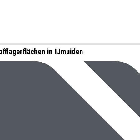
offlagerflächen in IJmuiden