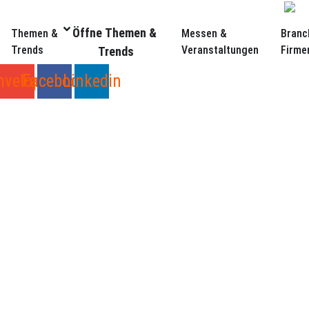
Zum
Inhalt
Öffne Themen &
Themen &
Messen &
Branc
springen
Trends
Veranstaltungen
Firme
Trends
nvelope
Facebook
Linkedin