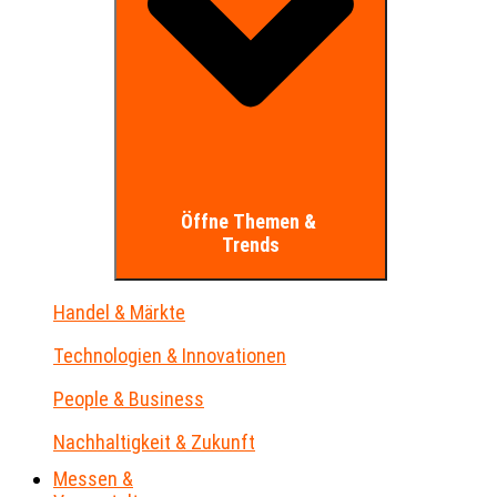
Öffne Themen &
Trends
Handel & Märkte
Technologien & Innovationen
People & Business
Nachhaltigkeit & Zukunft
Messen &