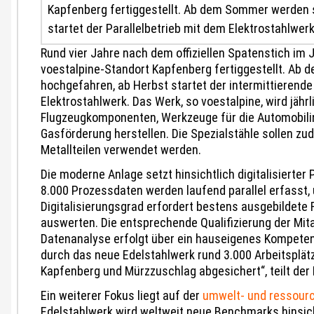
Kapfenberg fertiggestellt. Ab dem Sommer werden s
startet der Parallelbetrieb mit dem Elektrostahlwerk
Rund vier Jahre nach dem offiziellen Spatenstich im
voestalpine-Standort Kapfenberg fertiggestellt. Ab
hochgefahren, ab Herbst startet der intermittierend
Elektrostahlwerk. Das Werk, so voestalpine, wird jähr
Flugzeugkomponenten, Werkzeuge für die Automobilin
Gasförderung herstellen. Die Spezialstähle sollen 
Metallteilen verwendet werden.
Die moderne Anlage setzt hinsichtlich digitalisierter
8.000 Prozessdaten werden laufend parallel erfasst
Digitalisierungsgrad erfordert bestens ausgebildete 
auswerten. Die entsprechende Qualifizierung der Mita
Datenanalyse erfolgt über ein hauseigenes Kompeten
durch das neue Edelstahlwerk rund 3.000 Arbeitsplät
Kapfenberg und Mürzzuschlag abgesichert“, teilt der
Ein weiterer Fokus liegt auf der
umwelt- und ressour
Edelstahlwerk wird weltweit neue Benchmarks hinsicht