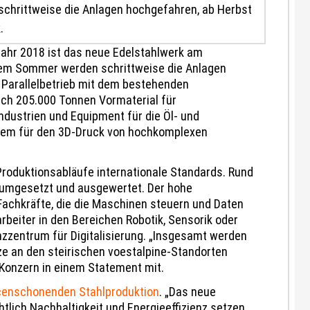
chrittweise die Anlagen hochgefahren, ab Herbst
.
 Jahr 2018 ist das neue Edelstahlwerk am
 dem Sommer werden schrittweise die Anlagen
e Parallelbetrieb mit dem bestehenden
lich 205.000 Tonnen Vormaterial für
dustrien und Equipment für die Öl- und
zudem für den 3D-Druck von hochkomplexen
 Produktionsabläufe internationale Standards. Rund
, umgesetzt und ausgewertet. Der hohe
Fachkräfte, die die Maschinen steuern und Daten
rbeiter in den Bereichen Robotik, Sensorik oder
zzentrum für Digitalisierung. „Insgesamt werden
ze an den steirischen voestalpine-Standorten
 Konzern in einem Statement mit.
censchonenden Stahlproduktion
. „Das neue
lich Nachhaltigkeit und Energieeffizienz setzen.