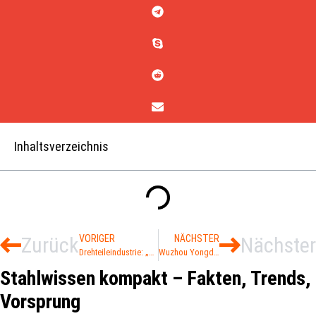
Inhaltsverzeichnis
Zurück
VORIGER
NÄCHSTER
Nächster
Drehteileindustrie: „Flächenbrand an Kostenerhöhungen“
Wuzhou Yongda erteilt Primetals Technologies das FAC
Stahlwissen kompakt – Fakten, Trends,
Vorsprung