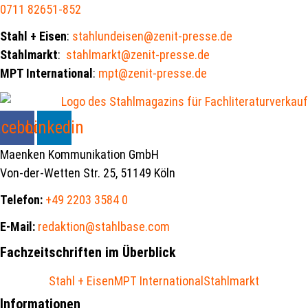
0711 82651-852
Stahl + Eisen
:
stahlundeisen@zenit-presse.de
Stahlmarkt
:
stahlmarkt@zenit-presse.de
MPT International
:
mpt@zenit-presse.de
acebook
Linkedin
Maenken Kommunikation GmbH
Von-der-Wetten Str. 25, 51149 Köln
Telefon:
+49 2203 3584 0
E-Mail:
redaktion@stahlbase.com
Fachzeitschriften im Überblick
Stahl + Eisen
MPT International
Stahlmarkt
Informationen