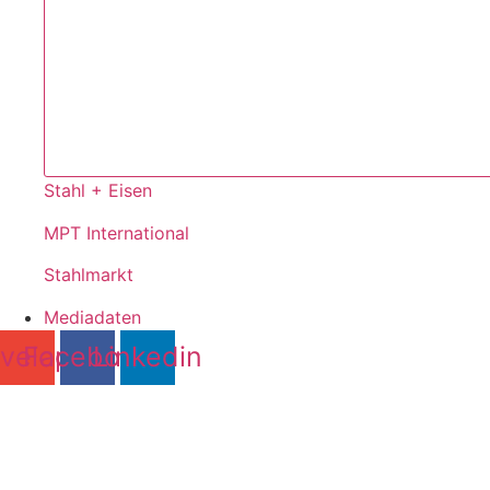
Stahl + Eisen
MPT International
Stahlmarkt
Mediadaten
velope
Facebook
Linkedin