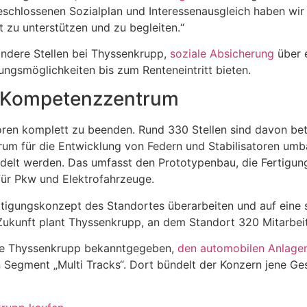
eschlossenen Sozialplan und Interessenausgleich haben wir
t zu unterstützen und zu begleiten.“
dere Stellen bei Thyssenkrupp,
soziale Absicherung
über e
zungsmöglichkeiten bis zum Renteneintritt bieten.
 Kompetenzzentrum
atoren komplett zu beenden. Rund 330 Stellen sind davon b
um für die Entwicklung von Federn und Stabilisatoren umba
elt werden. Das umfasst den Prototypenbau, die Fertigung 
für Pkw und Elektrofahrzeuge.
rtigungskonzept des Standortes überarbeiten und auf eine 
 Zukunft plant Thyssenkrupp, an dem Standort 320 Mitarbeit
tte Thyssenkrupp bekanntgegeben,
den automobilen Anlagen
 Segment „Multi Tracks“. Dort bündelt der Konzern jene Ges