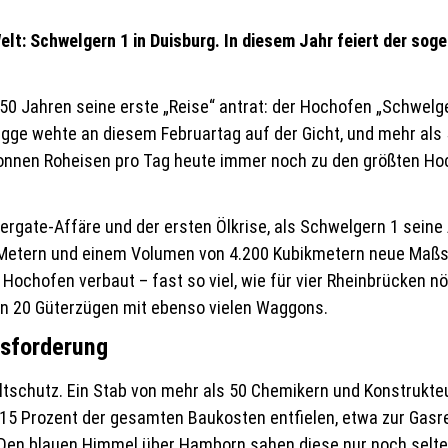
Welt: Schwelgern 1 in Duisburg. In diesem Jahr feiert der so
vor 50 Jahren seine erste „Reise“ antrat: der Hochofen „Schwe
lagge wehte an diesem Februartag auf der Gicht, und mehr als
 Tonnen Roheisen pro Tag heute immer noch zu den größten Ho
tergate-Affäre und der ersten Ölkrise, als Schwelgern 1 sein
 Metern und einem Volumen von 4.200 Kubikmetern neue Maßst
chofen verbaut – fast so viel, wie für vier Rheinbrücken nöt
von 20 Güterzügen mit ebenso vielen Waggons.
usforderung
chutz. Ein Stab von mehr als 50 Chemikern und Konstrukteu
15 Prozent der gesamten Baukosten entfielen, etwa zur Gasre
Den blauen Himmel über Hamborn sahen diese nur noch selte