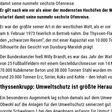
damit seine nunmehr sechste Ofenreise.
Er gilt nach wie vor als einer der modernsten Hochöfen der 
startet damit seine nunmehr sechste Ofenreise.
Er war der größte seiner Art in der westlichen Welt, als er 
am 6. Februar 1973 feierlich in Betrieb nahm. Die Thyssen-F
den „schwarzen Riesen“, der mit einer Kapazität von 10.000
Silhouette das Gesicht von Duisburg-Marxloh prägt.
Der Bundeskanzler hieß Willy Brandt, es war das Jahr der Wa
von 25 Fußballfeldern mit einem Gestelldurchmesser von 14
70.000 Kubikmeter Beton und 38.000 Tonnen Stahl wurden im Ho
rund 20.000 Tonnen Erz, Sinter, Koks und Kohle – den Inhalt 
thyssenkrupp: Umweltschutz ist größte Hera
Ein besonderes Augenmerk lag schon damals auf dem Umwelts
Obwohl auf die Anlagen für den Umweltschutz seinerzeit gut 
sorgte Schwelgern 1 bei den Anwohnern anfangs für Unmut: 