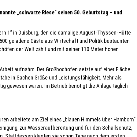
genannte „schwarze Riese“ seinen 50. Geburtstag – und
lgern 1“ in Duisburg, den die damalige August-Thyssen-Hütte
 500 geladene Gäste aus Wirtschaft und Politik bestaunten
chöfen der Welt zählt und mit seiner 110 Meter hohen
e Arbeit aufnahm. Der Großhochofen setzte auf einer Fläche
äbe in Sachen Größe und Leistungsfähigkeit. Mehr als
ig gewesen wären. Im Betrieb benötigt die Anlage täglich
ren arbeitete am Ziel eines „blauen Himmels über Hamborn“.
inigung, zur Wasseraufbereitung und für den Schallschutz,
n. Stattdessen klagten sie schon Tage nach dem ersten