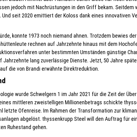
yssen jedoch mit Nachrüstungen in den Griff bekam. Seitdem
 Und seit 2020 emittiert der Koloss dank eines innovativen V
ürde, konnte 1973 noch niemand ahnen. Trotzdem bewies der 
isenhüttenleute rechnen auf Jahrzehnte hinaus mit dem Hoch
uktionsverfahren unter bestimmten Umständen günstige Chanc
 Jahrzehnte lang zuverlässige Dienste. Jetzt, 50 Jahre späte
auf die von Brandi erwähnte Direktreduktion.
nd
logie wurde Schwelgern 1 im Jahr 2021 für die Zeit der Übe
eines mittleren zweistelligen Millionenbetrags schickte thys
l letzte Ofenreise. Im Rahmen der Transformation zur kliman
nlagen abgelöst. thyssenkrupp Steel will den Auftrag für ein
nten Ruhestand gehen.