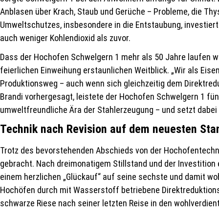
Anblasen über Krach, Staub und Gerüche – Probleme, die Th
Umweltschutzes, insbesondere in die Entstaubung, investiert.
auch weniger Kohlendioxid als zuvor.
Dass der Hochofen Schwelgern 1 mehr als 50 Jahre laufen w
feierlichen Einweihung erstaunlichen Weitblick. „Wir als E
Produktionsweg – auch wenn sich gleichzeitig dem Direktred
Brandi vorhergesagt, leistete der Hochofen Schwelgern 1 fünf
umweltfreundliche Ära der Stahlerzeugung – und setzt dabei 
Technik nach Revision auf dem neuesten Sta
Trotz des bevorstehenden Abschieds von der Hochofentechno
gebracht. Nach dreimonatigem Stillstand und der Investition 
einem herzlichen „Glückauf“ auf seine sechste und damit woh
Hochöfen durch mit Wasserstoff betriebene Direktreduktionsa
schwarze Riese nach seiner letzten Reise in den wohlverdie