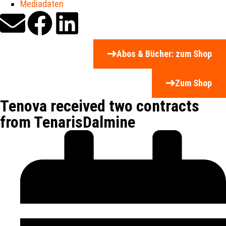
Mediadaten
Abos & Bücher: zum Shop
Zum Shop
Tenova received two contracts
from TenarisDalmine