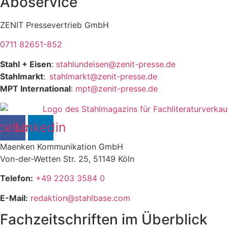
Aboservice
ZENIT Pressevertrieb GmbH
0711 82651-852
Stahl + Eisen
:
stahlundeisen@zenit-presse.de
Stahlmarkt
:
stahlmarkt@zenit-presse.de
MPT International
:
mpt@zenit-presse.de
cebook
Linkedin
Maenken Kommunikation GmbH
Von-der-Wetten Str. 25, 51149 Köln
Telefon:
+49 2203 3584 0
E-Mail:
redaktion@stahlbase.com
Fachzeitschriften im Überblick