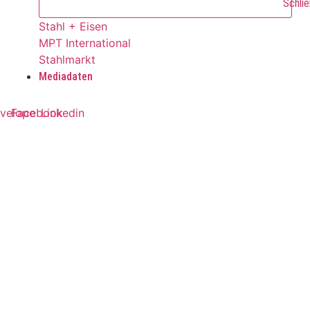
Schlie
Stahl + Eisen
MPT International
Stahlmarkt
Mediadaten
velope
Facebook
Linkedin