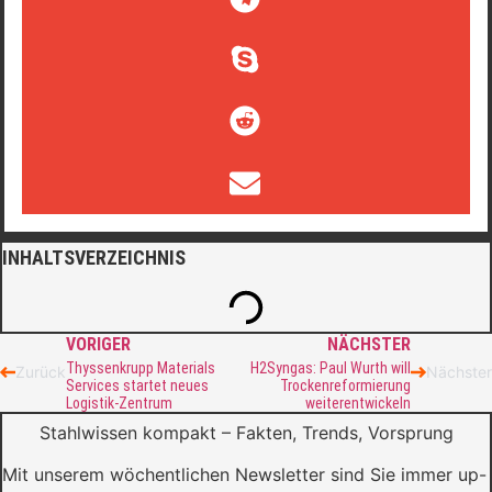
INHALTSVERZEICHNIS
VORIGER
NÄCHSTER
Thyssenkrupp Materials
H2Syngas: Paul Wurth will
Zurück
Nächster
Services startet neues
Trockenreformierung
Logistik-Zentrum
weiterentwickeln
Stahlwissen kompakt – Fakten, Trends, Vorsprung
Mit unserem wöchentlichen Newsletter sind Sie immer up-