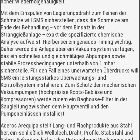
hoher Wiederholgenauigkeit.
Mit dem Einspulen von Legierungsdraht zum Feinen der
Schmelze will SMS sicherstellen, dass die Schmelze am
Ende der Behandlung – vor dem Einsatz in der
Stranggießanlage – exakt die spezifizierte chemische
Analyse aufweist. Hierbei sei ein genaues Timing wichtig.
Daher werde die Anlage über ein Vakuumsystem verfügen,
das ein schnelles und gleichmäßiges Abpumpen sowie
stabile Prozessbedingungen unterhalb von 1 mbar
sicherstelle. Für den Fall eines unerwarteten Überdrucks will
SMS ein leistungsstarkes Überwachungs- und
Kontrollsystem installieren. Zum Schutz der mechanischen
Vakuumpumpen (hochpräzise Roots-Gebläse und
Kompressoren) werde zudem ein Baghouse-Filter in der
Saugleitung zwischen dem Hauptventil und den
Pumpeneinlässen installiert.
Aceros Arequipa stellt Lang- und Flachprodukte aus Stahl
her, ein-schließlich Wellblech, Draht, Profile, Stabstahl und
Rohre. Außerdem liefert das Unternehmen Werkzeuge und