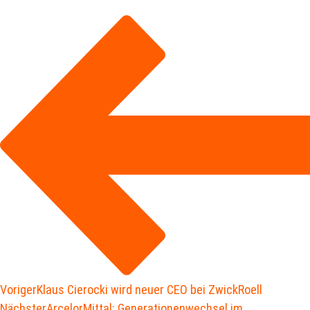
Voriger
Klaus Cierocki wird neuer CEO bei ZwickRoell
Nächster
ArcelorMittal: Generationenwechsel im