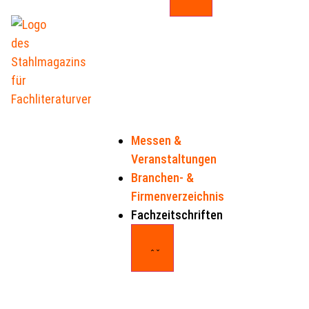
Handel
Technologien
People
Na
&
&
&
&
Märkte
Innovationen
Business
Zu
Messen &
Veranstaltungen
Branchen- &
Firmenverzeichnis
Fachzeitschriften