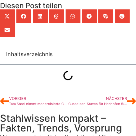
Diesen Post teilen
Inhaltsverzeichnis
VORIGER
NÄCHSTER
Tata Steel nimmt modernisierte CSP‑Anlage von SMS group in Betrieb
Gusseisen‑Staves für Hochofen 5: Dillinger beauftragt SMS group
Stahlwissen kompakt –
Fakten, Trends, Vorsprung