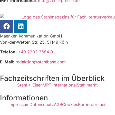
MPT International
:
mpt@zenit-presse.de
Maenken Kommunikation GmbH
Von-der-Wetten Str. 25, 51149 Köln
Telefon:
+49 2203 3584 0
E-Mail:
redaktion@stahlbase.com
Fachzeitschriften im Überblick
Stahl + Eisen
MPT International
Stahlmarkt
Informationen
Impressum
Datenschutz
AGB
Cookies
Barrierefreiheit