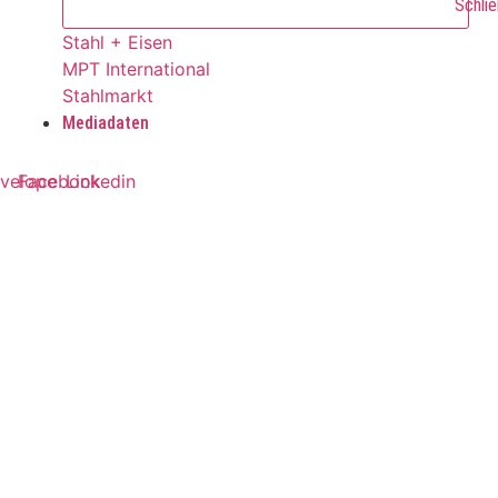
Schlie
Stahl + Eisen
MPT International
Stahlmarkt
Mediadaten
velope
Facebook
Linkedin