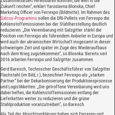
Zusammenarbeit vereinbaren konnten, die weit in die
Zukunft reichen“, erklärt Yaroslavna Blonska, Chief
Marketing Officer von Ferrexpo (Bildmitte). Im Rahmen des
Salcos-Programms
sollen die DRI-Pellets von Ferrexpo die
Kohlenstoffemissionen bei der Stahlherstellung deutlich
reduzieren. „Die Vereinbarung mit Salzgitter stärkt die
Position von Ferrexpo als führendem Anbieter in Europa und
wird auch der ukrainischen Wirtschaft insgesamt in dieser
schwierigen Zeit und später im Zuge des Wiederaufbaus
nach dem Krieg zugutekommen“, so Blosnka. Bereits seit
2016 arbeiten Ferrexpo und Salzgitter zusammen.
Gerd Baresch, Technischer Geschäftsführer von Salzgitter
Flachstahl (im Bild, r.), bezeichnet Ferrexpo als „starken
Partner“ bei der Dekarbonisierung der Produktionsprozesse
und Logistikketten. „Die getroffene Vereinbarung wird uns
dabei helfen, die Kohlenstoffemissionen entlang der
Lieferketten weiter zu reduzieren und die grüne
Stahlproduktion voranzutreiben“, so Baresch.
Als Teil der Absichtserklärung haben sich Ferrexpo und