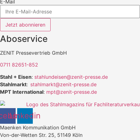
E-Mail
Jetzt abonnieren
Aboservice
ZENIT Pressevertrieb GmbH
0711 82651-852
Stahl + Eisen
:
stahlundeisen@zenit-presse.de
Stahlmarkt
:
stahlmarkt@zenit-presse.de
MPT International
:
mpt@zenit-presse.de
cebook
Linkedin
Maenken Kommunikation GmbH
Von-der-Wetten Str. 25, 51149 Köln