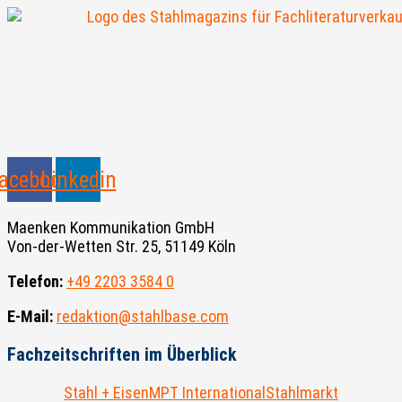
acebook
Linkedin
Maenken Kommunikation GmbH
Von-der-Wetten Str. 25, 51149 Köln
Telefon:
+49 2203 3584 0
E-Mail:
redaktion@stahlbase.com
Fachzeitschriften im Überblick
Stahl + Eisen
MPT International
Stahlmarkt