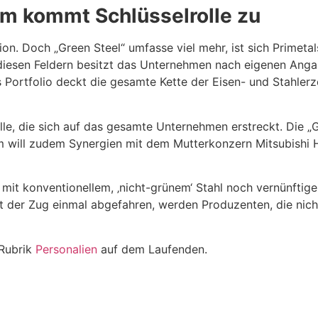
am kommt Schlüsselrolle zu
tion. Doch „Green Steel“ umfasse v
iel mehr, ist sich Primeta
 diesen
Feldern besitzt das Unternehmen nach eigenen Anga
s Portfolio deckt die gesamte Kette der Eisen- und
Stahler
olle, die sich auf das gesamte Unternehmen
erstreckt. Die 
am will zudem Synergien mit dem
Mutterkonzern Mitsubishi 
 mit konventionellem, ‚nicht-grünem‘ Stahl
noch vernünftige 
st der Zug einmal abgefahren, werden Produzenten, die nic
 Rubrik
Personalien
auf dem Laufenden.