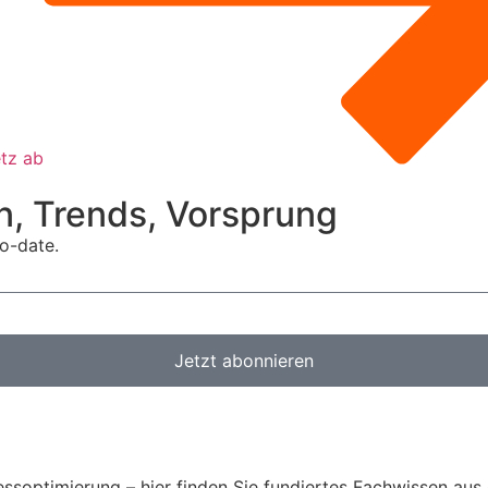
etz ab
n, Trends, Vorsprung
o-date.
Jetzt abonnieren
soptimierung – hier finden Sie fundiertes Fachwissen aus 