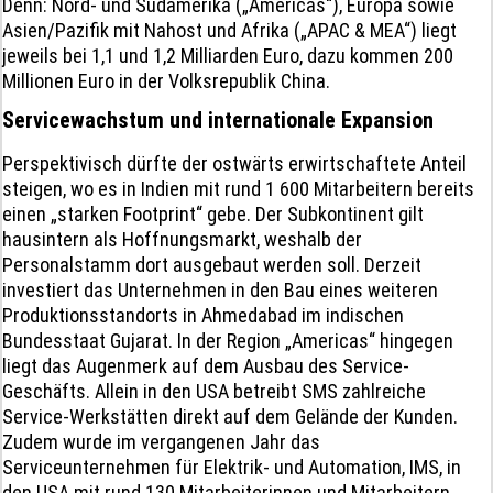
Denn: Nord- und Südamerika („Americas“), Europa sowie
Asien/Pazifik mit Nahost und Afrika („APAC & MEA“) liegt
jeweils bei 1,1 und 1,2 Milliarden Euro, dazu kommen 200
Millionen Euro in der Volksrepublik China.
Servicewachstum und internationale Expansion
Perspektivisch dürfte der ostwärts erwirtschaftete Anteil
steigen, wo es in Indien mit rund 1 600 Mitarbeitern bereits
einen „starken Footprint“ gebe. Der Subkontinent gilt
hausintern als Hoffnungsmarkt, weshalb der
Personalstamm dort ausgebaut werden soll. Derzeit
investiert das Unternehmen in den Bau eines weiteren
Produktionsstandorts in Ahmedabad im indischen
Bundesstaat Gujarat. In der Region „Americas“ hingegen
liegt das Augenmerk auf dem Ausbau des Service-
Geschäfts. Allein in den USA betreibt SMS zahlreiche
Service-Werkstätten direkt auf dem Gelände der Kunden.
Zudem wurde im vergangenen Jahr das
Serviceunternehmen für Elektrik- und Automation, IMS, in
den USA mit rund 130 Mitarbeiterinnen und Mitarbeitern