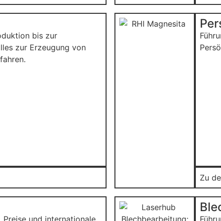
Per
duktion bis zur
Führu
lles zur Erzeugung von
Persö
fahren.
Zu de
Ble
 Preise und internationale
Führu