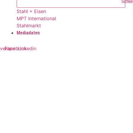
Schlie
Stahl + Eisen
MPT International
Stahlmarkt
Mediadaten
velope
Facebook
Linkedin