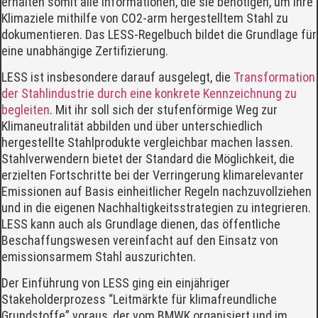
erhalten somit alle Informationen, die sie benötigen, um ihre
Klimaziele mithilfe von CO2-arm hergestelltem Stahl zu
dokumentieren. Das LESS-Regelbuch bildet die Grundlage für
eine unabhängige Zertifizierung.
LESS ist insbesondere darauf ausgelegt, die
Transformation
der Stahlindustrie durch eine konkrete Kennzeichnung zu
begleiten
. Mit ihr soll sich der stufenförmige Weg zur
Klimaneutralität abbilden und über unterschiedlich
hergestellte Stahlprodukte vergleichbar machen lassen.
Stahlverwendern bietet der Standard die Möglichkeit, die
erzielten Fortschritte bei der Verringerung klimarelevanter
Emissionen auf Basis einheitlicher Regeln nachzuvollziehen
und in die eigenen Nachhaltigkeitsstrategien zu integrieren.
LESS kann auch als Grundlage dienen, das öffentliche
Beschaffungswesen vereinfacht auf den Einsatz von
emissionsarmem Stahl auszurichten.
Der Einführung von LESS ging ein einjähriger
Stakeholderprozess “Leitmärkte für klimafreundliche
Grundstoffe” voraus, der vom BMWK organisiert und im