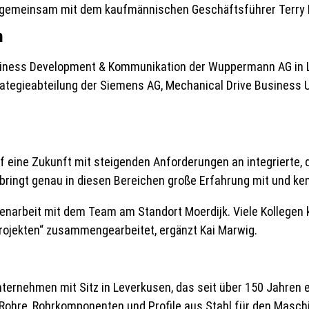
t, gemeinsam mit dem kaufmännischen Geschäftsführer Terry 
n
usiness Development & Kommunikation der Wuppermann AG in Le
ategieabteilung der Siemens AG, Mechanical Drive Business Un
 eine Zukunft mit steigenden Anforderungen an integrierte, di
ringt genau in diesen Bereichen große Erfahrung mit und ken
narbeit mit dem Team am Standort Moerdijk. Viele Kollegen ke
Projekten“ zusammengearbeitet, ergänzt Kai Marwig.
rnehmen mit Sitz in Leverkusen, das seit über 150 Jahren erf
 Rohre, Rohrkomponenten und Profile aus Stahl für den Masch