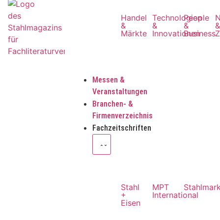
Handel
Technologien
People
N
&
&
&
Märkte
Innovationen
Business
Z
Messen &
Veranstaltungen
Branchen- &
Firmenverzeichnis
Fachzeitschriften
Stahl
MPT
Stahlmar
+
International
Eisen