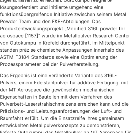
Eigenschaften zu erreichen. Outokumpu reagierte
lösungsorientiert und initiierte umgehend eine
funktionsübergreifende Initiative zwischen seinem Metal
Powder Team und den F&E-Abteilungen. Das
Produktentwicklungsprojekt „Modified 316L powder for
aerospace [1157]“ wurde im Metallpulver Research Center
von Outokumpu in Krefeld durchgeführt. Im Mittelpunkt
standen präzise chemische Anpassungen innerhalb des
ASTM-F3184-Standards sowie eine Optimierung der
Prozessparameter bei der Pulverherstellung.
Das Ergebnis ist eine veränderte Variante des 316L-
Pulvers, einem Edelstahlpulver für additive Fertigung, mit
der MT Aerospace die gewünschten mechanischen
Eigenschaften in Bauteilen mit dem Verfahren des
Pulverbett-Laserstrahlschmelzens erreichen kann und die
Präzisions- und Leistungsanforderungen der Luft- und
Raumfahrt erfüllt. Um die Einsatzreife ihres gemeinsam
entwickelten Metallpulverkonzepts zu demonstrieren,
lieferte Outokumpu das Metallpulver an MT Aerospace für