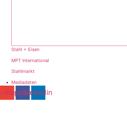
Stahl + Eisen
MPT International
Stahlmarkt
Mediadaten
velope
Facebook
Linkedin