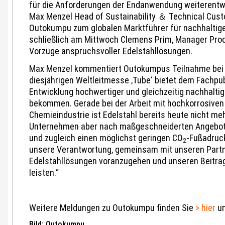
für die Anforderungen der Endanwendung weiterentwi
Max Menzel Head of Sustainability ＆ Technical Cus
Outokumpu zum globalen Marktführer für nachhaltigen
schließlich am Mittwoch Clemens Prim, Manager Produ
Vorzüge anspruchsvoller Edelstahllösungen.
Max Menzel kommentiert Outokumpus Teilnahme bei „
diesjährigen Weltleitmesse ‚Tube‘ bietet dem Fachpub
Entwicklung hochwertiger und gleichzeitig nachhalti
bekommen. Gerade bei der Arbeit mit hochkorrosiven
Chemieindustrie ist Edelstahl bereits heute nicht m
Unternehmen aber nach maßgeschneiderten Angeboten, 
und zugleich einen möglichst geringen CO
-Fußadruck
2
unsere Verantwortung, gemeinsam mit unseren Partne
Edelstahllösungen voranzugehen und unseren Beitrag
leisten.“
Weitere Meldungen zu Outokumpu finden Sie
> hier
un
Bild: Outokumpu