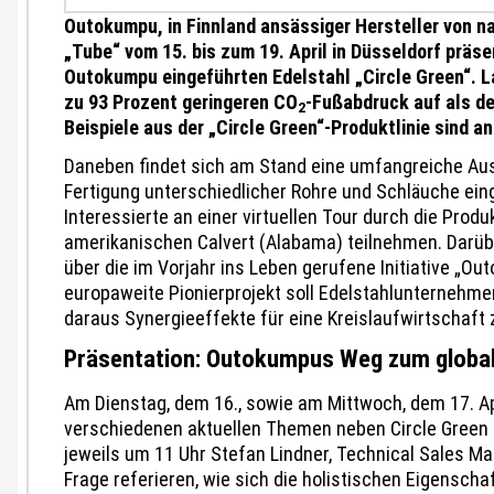
Outokumpu, in Finnland ansässiger Hersteller von na
„Tube“ vom 15. bis zum 19. April in Düsseldorf präs
Outokumpu eingeführten Edelstahl „Circle Green“. 
zu 93 Prozent geringeren CO
-Fußabdruck auf als d
2
Beispiele aus der „Circle Green“-Produktlinie sind a
Daneben findet sich am Stand eine umfangreiche Aus
Fertigung unterschiedlicher Rohre und Schläuche e
Interessierte an einer virtuellen Tour durch die Prod
amerikanischen Calvert (Alabama) teilnehmen. Darübe
über die im Vorjahr ins Leben gerufene Initiative „Ou
europaweite Pionierprojekt soll Edelstahlunternehm
daraus Synergieeffekte für eine Kreislaufwirtschaft 
Präsentation: Outokumpus Weg zum globale
Am Dienstag, dem 16., sowie am Mittwoch, dem 17. Ap
verschiedenen aktuellen Themen neben Circle Green s
jeweils um 11 Uhr Stefan Lindner, Technical Sales Ma
Frage referieren, wie sich die holistischen Eigenscha