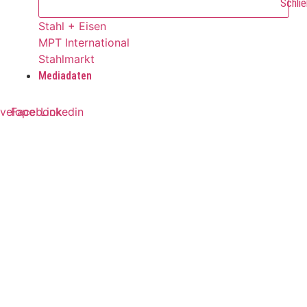
Schlie
Stahl + Eisen
MPT International
Stahlmarkt
Mediadaten
velope
Facebook
Linkedin