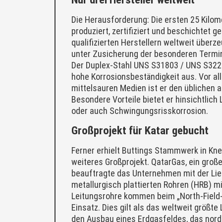
Die Herausforderung: Die ersten 25 Kilom
produziert, zertifiziert und beschichtet g
qualifizierten Herstellern weltweit überz
unter Zusicherung der besonderen Termin
Der Duplex-Stahl UNS S31803 / UNS S3220
hohe Korrosionsbeständigkeit aus. Vor al
mittelsauren Medien ist er den üblichen 
Besondere Vorteile bietet er hinsichtlic
oder auch Schwingungsrisskorrosion.
Großprojekt für Katar gebucht
Ferner erhielt Buttings Stammwerk in Kn
weiteres Großprojekt. QatarGas, ein große
beauftragte das Unternehmen mit der Li
metallurgisch plattierten Rohren (HRB) 
Leitungsrohre kommen beim „North-Field-
Einsatz. Dies gilt als das weltweit größte
den Ausbau eines Erdgasfeldes, das nordös