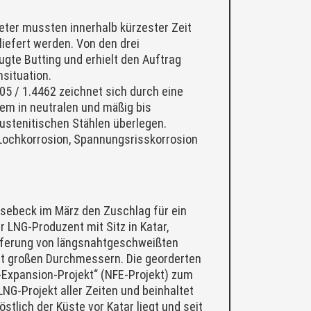
eter mussten innerhalb kürzester Zeit
eliefert werden. Von den drei
eugte Butting und erhielt den Auftrag
situation.
5 / 1.4462 zeichnet sich durch eine
lem in neutralen und mäßig bis
austenitischen Stählen überlegen.
h Lochkorrosion, Spannungsrisskorrosion
esebeck im März den Zuschlag für ein
r LNG-Produzent mit Sitz in Katar,
eferung von längsnahtgeschweißten
mit großen Durchmessern. Die georderten
Expansion-Projekt“ (NFE-Projekt) zum
 LNG-Projekt aller Zeiten und beinhaltet
tlich der Küste vor Katar liegt und seit