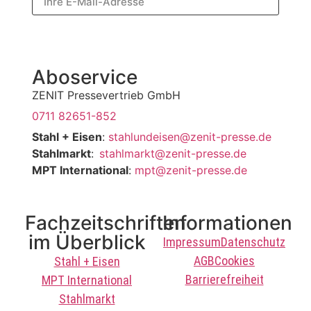
Jetzt abonnieren
Aboservice
ZENIT Pressevertrieb GmbH
0711 82651-852
Stahl + Eisen
:
stahlundeisen@zenit-presse.de
Stahlmarkt
:
stahlmarkt@zenit-presse.de
MPT International
:
mpt@zenit-presse.de
Fachzeitschriften
Informationen
im Überblick
Impressum
Datenschutz
AGB
Cookies
Stahl + Eisen
Barrierefreiheit
MPT International
Stahlmarkt