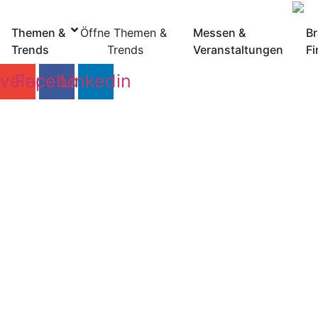
Zum
Inhalt
Themen &
Öffne Themen &
Messen &
B
springen
Trends
Trends
Veranstaltungen
Fi
velope
Facebook
Linkedin