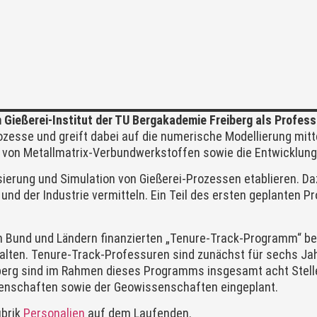
Gießerei-Institut der TU Bergakademie Freiberg als Profes
esse und greift dabei auf die numerische Modellierung mitt
g von Metallmatrix-Verbundwerkstoffen sowie die Entwicklun
sierung und Simulation von Gießerei-Prozessen etablieren. Daz
 und der Industrie vermitteln. Ein Teil des ersten geplanten 
n Bund und Ländern finanzierten „Tenure-Track-Programm“ bese
ten. Tenure-Track-Professuren sind zunächst für sechs Jahr
berg sind im Rahmen dieses Programms insgesamt acht Stell
senschaften sowie der Geowissenschaften eingeplant.
ubrik
Personalien
auf dem Laufenden.