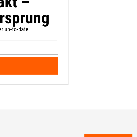
akt –
orsprung
r up-to-date.