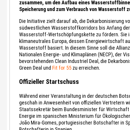
zusammen, um den Aufbau eines Wasserstoffbinnen
Speicherung und zum Verbrauch von Wasserstoff z
Die Initiative zielt darauf ab, die Dekarbonisierung
südwestlichen Wasserstoffkorridors bis Anfang der
Wasserstoff-Wertschöpfungskette zu fördern. Sie i
klimaneutrales Europa, dessen Energiewirtschaft 
Wasserstoff basiert. In diesem Sinne soll die Allia
Nationalen Energie- und Klimaplänen (NECP), der Vi
bevorstehenden Clean Industriel Deal, die Dekarbon
Green Deal und
Fit for 55
zu erreichen.
Offizieller Startschuss
Während einer Veranstaltung in der deutschen Botsch
geschah in Anwesenheit von offiziellen Vertretern 
Staatssekretär beim Bundesminister für Wirtschaft 
Energie im spanischen Ministerium für Ökologisch
João Mira-Gomes, portugiesischer Botschafter in S
Botschafterin in Spanien.