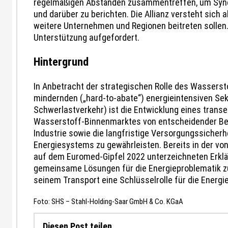
regelmäßigen Abständen zusammentreffen, um Syner
und darüber zu berichten. Die Allianz versteht sich 
weitere Unternehmen und Regionen beitreten sollen
Unterstützung aufgefordert.
Hintergrund
In Anbetracht der strategischen Rolle des Wasserst
mindernden („hard-to-abate“) energieintensiven Sekt
Schwerlastverkehr) ist die Entwicklung eines tra
Wasserstoff-Binnenmarktes von entscheidender Be
Industrie sowie die langfristige Versorgungssicher
Energiesystems zu gewährleisten. Bereits in der v
auf dem Euromed-Gipfel 2022 unterzeichneten Erkläru
gemeinsame Lösungen für die Energieproblematik z
seinem Transport eine Schlüsselrolle für die Energ
Foto: SHS – Stahl-Holding-Saar GmbH & Co. KGaA
Diesen Post teilen