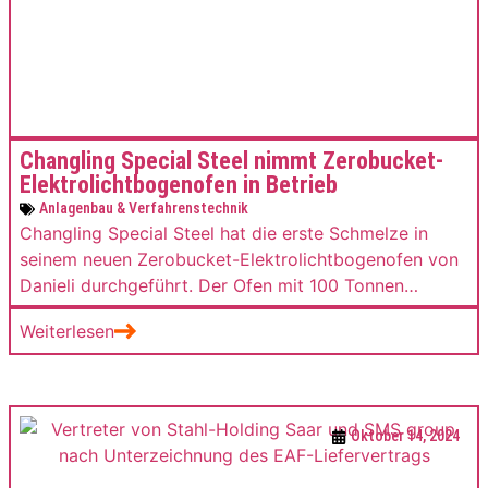
Changling Special Steel nimmt Zerobucket-
Elektrolichtbogenofen in Betrieb
Anlagenbau & Verfahrenstechnik
Changling Special Steel hat die erste Schmelze in
seinem neuen Zerobucket-Elektrolichtbogenofen von
Danieli durchgeführt. Der Ofen mit 100 Tonnen
Abstichgewicht setzt auf kontinuierliche
Weiterlesen
Schrottbeschickung und soll Produktivität,
Energieeffizienz und Prozessstabilität verbessern.
Oktober 14, 2024