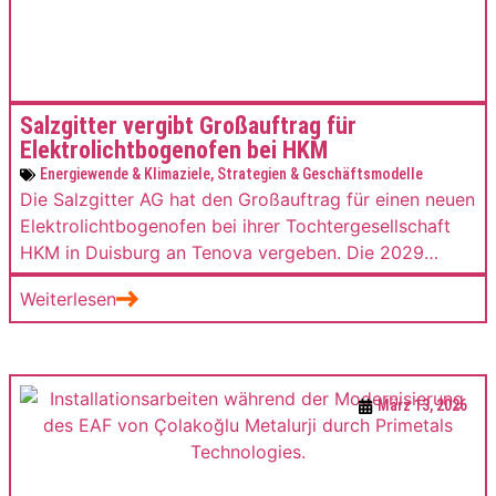
Salzgitter vergibt Großauftrag für
Elektrolichtbogenofen bei HKM
Energiewende & Klimaziele
,
Strategien & Geschäftsmodelle
Die Salzgitter AG hat den Großauftrag für einen neuen
Elektrolichtbogenofen bei ihrer Tochtergesellschaft
HKM in Duisburg an Tenova vergeben. Die 2029
geplante Anlage wird der größte
Weiterlesen
Elektrolichtbogenofen Deutschlands und der
zweitgrößte in der Europäischen Union.
März 13, 2026