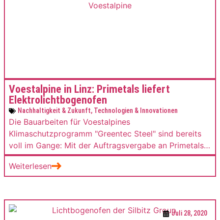
Voestalpine in Linz: Primetals liefert
Elektrolichtbogenofen
Nachhaltigkeit & Zukunft
,
Technologien & Innovationen
Die Bauarbeiten für Voestalpines
Klimaschutzprogramm "Greentec Steel" sind bereits
voll im Gange: Mit der Auftragsvergabe an Primetals
Technologies für den Elektrolichtbogenofen hat der
Weiterlesen
Konzern einen weiteren wichtigen Schritt zur
Realisierung des Projekts gesetzt.
Juli 28, 2020