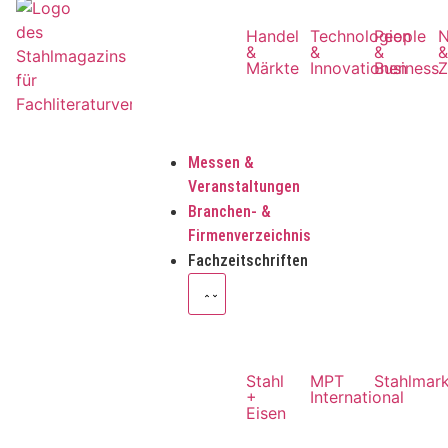
Handel
Technologien
People
N
&
&
&
Märkte
Innovationen
Business
Z
Messen &
Veranstaltungen
Branchen- &
Firmenverzeichnis
Fachzeitschriften
Stahl
MPT
Stahlmar
+
International
Eisen