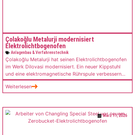
Çolakoğlu Metalurji modernisiert
Elektrolichtbogenofen
Anlagenbau & Verfahrenstechnik
Çolakoğlu Metalurji hat seinen Elektrolichtbogenofen
im Werk Dilovasi modernisiert. Ein neuer Kippstuhl
und eine elektromagnetische Rührspule verbessern
Energieeffizienz, Betriebssicherheit und
Weiterlesen
Prozessstabilität der Elektrostahlproduktion.
März 11, 2026