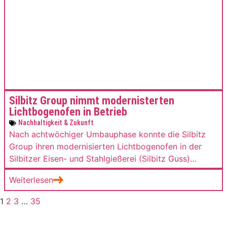
Silbitz Group nimmt modernisterten
Lichtbogenofen in Betrieb
Nachhaltigkeit & Zukunft
Nach achtwöchiger Umbauphase konnte die Silbitz
Group ihren modernisierten Lichtbogenofen in der
Silbitzer Eisen- und Stahlgießerei (Silbitz Guss)
wieder in Betrieb nehmen. Das Unternehmen will die
Weiterlesen
neue Anlage künftig nutzen, um Spezialstähle zu
schmelzen. Das Investitionsvolumen belief sich auf 1,3
1
2
3
…
35
Millionen Euro. Konkret zielte die Investition auf die
gesamte Überarbeitung der Ofenmechanik, den