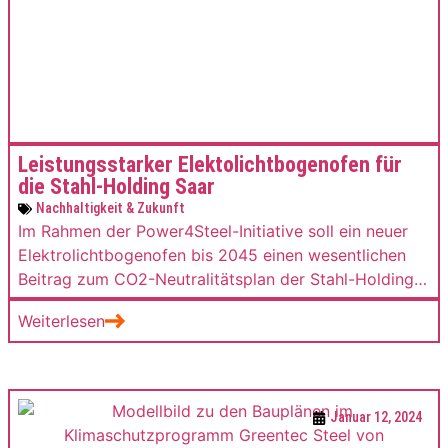
Leistungsstarker Elektolichtbogenofen für
die Stahl-Holding Saar
Nachhaltigkeit & Zukunft
Im Rahmen der Power4Steel-Initiative soll ein neuer
Elektrolichtbogenofen bis 2045 einen wesentlichen
Beitrag zum CO2-Neutralitätsplan der Stahl-Holding
Saar leisten. Der Anlagenbauer SMS group hat klare
Weiterlesen
Vorstellungen zur Leistungsfähigkeit – auch im
globalen Vergleich.
Januar 12, 2024