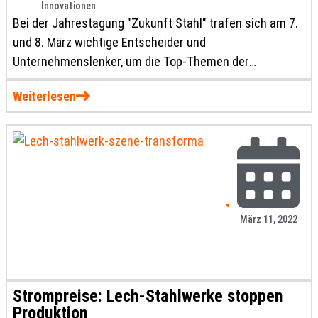
Innovationen
Bei der Jahrestagung "Zukunft Stahl" trafen sich am 7.
und 8. März wichtige Entscheider und
Unternehmenslenker, um die Top-Themen der
Stahlindustrie zu diskutieren. Mit der ehemaligen
Weiterlesen
Kokerei in Essen fand man in diesem Jahr einen
symbolträchtigen Veranstaltungsort.
März 11, 2022
Strompreise: Lech-Stahlwerke stoppen
Produktion