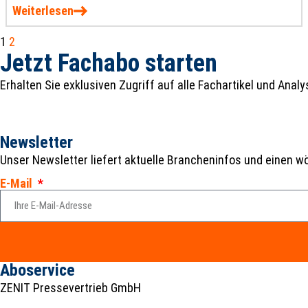
Weiterlesen
Zukunft Stahl 2026 wird 2026 genau dort angesetzt, wo
die entscheidenden Fragen gestellt werden müssen:
1
2
Wie behauptet sich Europas Stahlindustrie zwischen
Jetzt Fachabo starten
Globalisierung und Renationalisierung? Welche
Erhalten Sie exklusiven Zugriff auf alle Fachartikel und Analy
Technologien sind wirtschaftlich tragfähig? Und welche
industriepolitischen Weichenstellungen sichern
Wettbewerbsfähigkeit und Versorgungssicherheit
Newsletter
gleichermaßen?
Unser Newsletter liefert aktuelle Brancheninfos und einen 
E-Mail
Aboservice
ZENIT Pressevertrieb GmbH