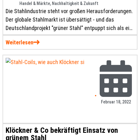
Handel & Märkte
,
Nachhaltigkeit & Zukunft
Die Stahlindustrie steht vor großen Herausforderungen.
Der globale Stahlmarkt ist übersättigt - und das
Deutschlandprojekt "grüner Stahl" entpuppt sich als ein
riesiger Kraftakt. Das war das klare Stimmungsbild, das
Weiterlesen
von Anfang an bei der Online-Jahrestagung "Zukunft
Stahl" des Handelsblattes am 11. März vorherrschte. Ein
Rückblick.
Februar 18, 2022
Klöckner & Co bekräftigt Einsatz von
grünem Stahl